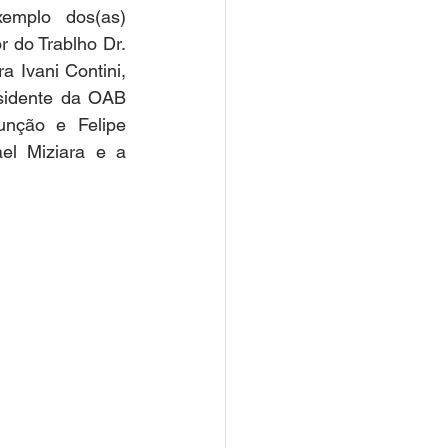
mplo dos(as) 
r do Trablho Dr. 
 Ivani Contini, 
sidente da OAB 
unção e Felipe 
el Miziara e a 