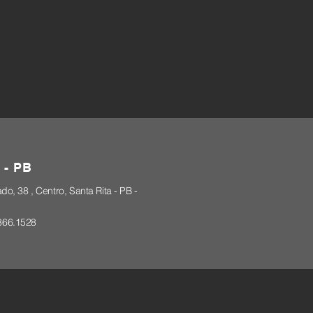
 - PB
, 38 , Centro, Santa Rita - PB -
866.1528