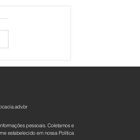
evista ao Tambaú
eis e Negócios
cacia.adv.br
informações pessoais. Coletamos e
me estabelecido em nossa Política