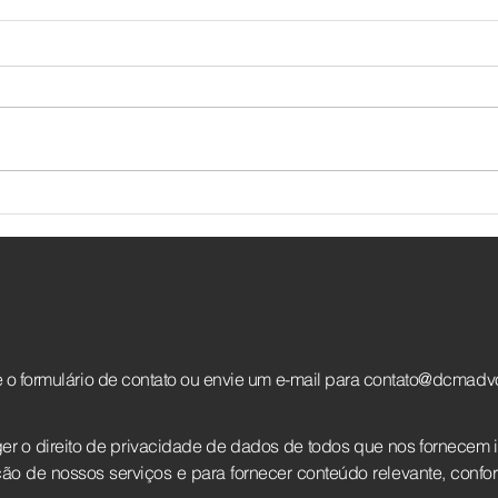
II Conferência Estadual da
Entr
Mulher Advogada
Imóv
e o formulário de contato ou envie um e-mail para
contato@dcmadvo
 o direito de privacidade de dados de todos que nos fornecem 
 de nossos serviços e para fornecer conteúdo relevante, confor