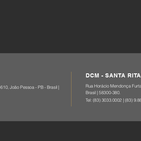
DCM - SANTA RITA
Rua Horácio Mendonça Furtado
610, João Pessoa - PB - Brasil |
Brasil | 58300-380.
Tel:
(83) 3033.0002 | (83)
9.8