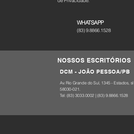
de Privacidade.
WHATSAPP
(83) 9.8866.1528
NOSSOS ESCRITÓRIOS
DCM - JOÃO PESSOA/PB
Av. Rio Grande do Sul, 1345 - Estados, sl 
58030-021.
Tel: (83) 3033.0002 | (83) 9.8866.1528