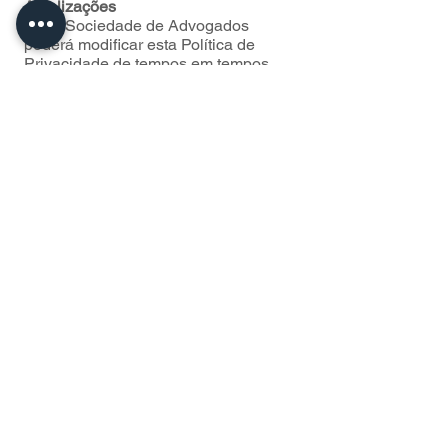
Atualizações
DCM Sociedade de Advogados
poderá modificar esta Política de
Privacidade de tempos em tempos.
Você deverá consultar esta Política de
Privacidade e os outros termos legais
aqui contidos sempre que você
acessar ou utilizar este website.
Contato
Caso você tenha qualquer dúvida,
comentário ou pergunta, ou se você
não quiser receber nossos e-mails no
futuro, por favor nos informe entrando
em contato conosco por meio da
seção “Contato” deste website.
FALE
CONOSCO