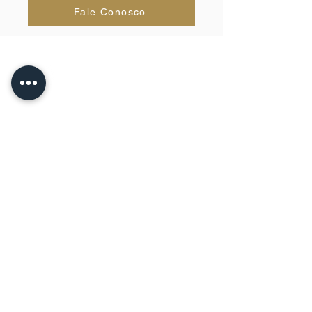
Fale Conosco
NOS ACOMPANHE
FALE
CONOSCO
Para entrar em contato conosco, utilize o
formulário de contato ou envie um e-mail
para
contato@dcmadvocacia.adv.br
O DCM está comprometido em proteger
o direito de privacidade de dados de
todos que nos fornecem informações
pessoais. Coletamos e mantemos seus
dados para a execução de nossos
serviços e para fornecer conteúdo